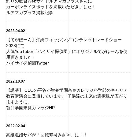
釣りの総合Webサイトルアマガプラスさんに
カーボンライスポットを掲載いただきました！
ルアマガプラス掲載記事
2023.04.02
【てがほーん】沖縄フィッシングコンテンツトレードショー
2023にて
人気YouTuber「ハイサイ探偵団」にオリジナルてがほーんを使
用頂きました！
ハイサイ探偵団Twitter
2022.10.07
【講演】 CEOの平谷が智弁学園奈良カレッジ小学部のキャリア
教育講演会に登壇しています。 子供達の未来の選択肢が広がり
ますように。
智弁学園奈良カレッジHP
2022.02.04
高級魚姫サバが「回転寿司みさき」に！！